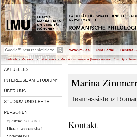
www.lmu.de
LMU-Portal
Fakultät 1
Startseite
Personen
Sekretariate
Marina Zimmermann (Teamassistenz Rom. Sprachwiss
AKTUELLES
Marina Zimmer
INTERESSE AM STUDIUM?
ÜBER UNS
Teamassistenz Roman
STUDIUM UND LEHRE
PERSONEN
Kontakt
Sprachwissenschaft
Literaturwissenschaft
Sprachpraxis