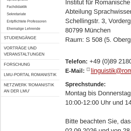
Institut für Romanische
Fachdidaktik
Abteilung Sprachwisse
Sekretariate
Schellingstr. 3, Vorde
Entpflichtete Professoren
Ehemalige Lehrende
80799 München
STUDIENGÄNGE
Raum: S 508 (5. Oberg
VORTRÄGE UND
VERANSTALTUNGEN
+49 (0)89 218
Telefon:
FORSCHUNG
linguistik@ro
E-Mail:
LMU-PORTAL ROMANISTIK
Sprechstunde:
NETZWERK 'ROMANISTIK
AN DER LMU'
Montag bis Donnerstag
10:00-12:00 Uhr und 1
Bitte beachten Sie, da
02.09.2026 und von 28.0