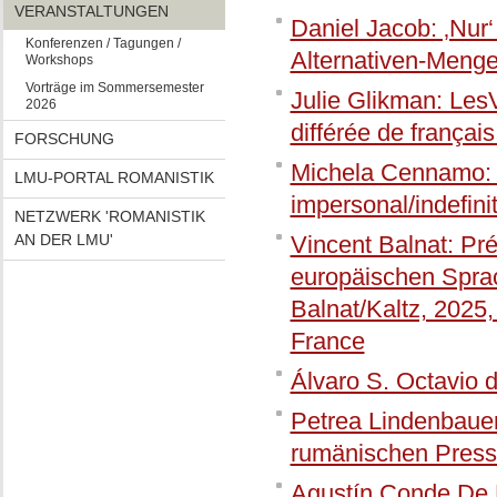
VERANSTALTUNGEN
Daniel Jacob: ‚Nur‘
Konferenzen / Tagungen /
Alternativen-Menge
Workshops
Vorträge im Sommersemester
Julie Glikman: Les
2026
différée de français
FORSCHUNG
Michela Cennamo: 
LMU-PORTAL ROMANISTIK
impersonal/indefini
NETZWERK 'ROMANISTIK
AN DER LMU'
Vincent Balnat: Pr
europäischen Spra
Balnat/Kaltz, 2025, 
France
Álvaro S. Octavio d
Petrea Lindenbauer
rumänischen Press
Agustín Conde De