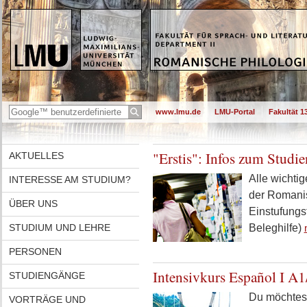
www.lmu.de
LMU-Portal
Fakultät 1
"Erstis": Infos zum Stud
AKTUELLES
Alle wichti
INTERESSE AM STUDIUM?
der Romanis
ÜBER UNS
Einstufungs
STUDIUM UND LEHRE
Beleghilfe)
PERSONEN
Intensivkurs Español I 
STUDIENGÄNGE
Du möchtest
VORTRÄGE UND