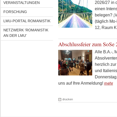
2026/27 in 
VERANSTALTUNGEN
einen Inten
FORSCHUNG
belegen? ¡V
LMU-PORTAL ROMANISTIK
(täglich Mo-
12, Raum K 
NETZWERK 'ROMANISTIK
AN DER LMU'
Abschlussfeier zum SoS
Alle B.A.-,
Absolventen 
herzlich zur
und Italieni
Donnerstag,
uns auf Ihre Anmeldung!
mehr
drucken