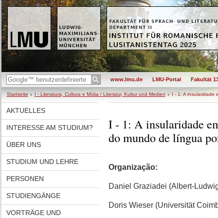
www.lmu.de
LMU-Portal
Fakultät 1
Startseite
I - Literatura, Cultura e Mídia / Literatur, Kultur und Medien
I - 1: A insularidad
AKTUELLES
I - 1: A insularidade e
INTERESSE AM STUDIUM?
do mundo de língua po
ÜBER UNS
STUDIUM UND LEHRE
Organização:
PERSONEN
Daniel Graziadei (Albert-Ludwig
STUDIENGÄNGE
Doris Wieser (Universität Coimb
VORTRÄGE UND