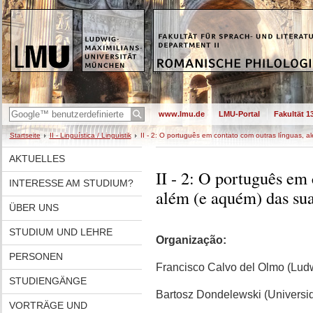
www.lmu.de
LMU-Portal
Fakultät 1
Startseite
II - Linguística / Linguistik
II - 2: O português em contato com outras línguas, a
AKTUELLES
II - 2: O português em 
INTERESSE AM STUDIUM?
além (e aquém) das sua
ÜBER UNS
STUDIUM UND LEHRE
Organização:
PERSONEN
Francisco Calvo del Olmo (Ludw
STUDIENGÄNGE
Bartosz Dondelewski (Universi
VORTRÄGE UND