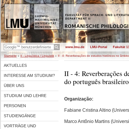
www.lmu.de
LMU-Portal
Fakultät 1
Startseite
II - Linguística / Linguistik
II - 4: Reverberações de estudos históricos no âmbito
AKTUELLES
II - 4: Reverberações d
INTERESSE AM STUDIUM?
do português brasileiro
ÜBER UNS
STUDIUM UND LEHRE
Organização:
PERSONEN
Fabiane Cristina Altino (Unive
STUDIENGÄNGE
Marco Antônio Martins (Univer
VORTRÄGE UND