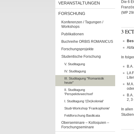
Die 6 E
VERANSTALTUNGEN
Französ
(WP 29/
FORSCHUNG
Konferenzen / Tagungen /
Workshops
3 ECT
Publikationen
Bes
Buchreihe ORBIS ROMANICUS
Abf
Forschungsprojekte
Studentische Forschung
In folg
V. Studitagung
B.A.
IV. Studitagung
LA F
Lite
III. Studitagung "Romanistik
heute"
M.A.
oder
II. Studitagung
'Perspektivwechsel'
B.A.
2, 3
I. Studitagung '(De)kolonial'
Studi-Workshop 'Frankophonie'
In alle
Studien
Feldforschung Basilicata
Oberseminare – Kolloquien –
Forschungseminare