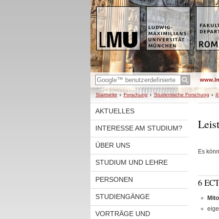
www.l
Startseite
Forschung
Studentische Forschung
I
AKTUELLES
Leis
INTERESSE AM STUDIUM?
ÜBER UNS
Es kön
STUDIUM UND LEHRE
PERSONEN
6 ECT
STUDIENGÄNGE
Mito
eig
VORTRÄGE UND