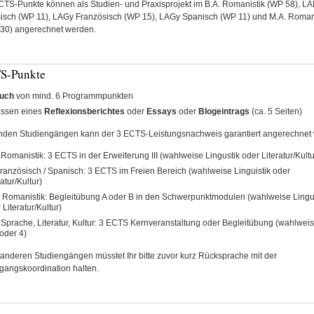
CTS-Punkte können als Studien- und Praxisprojekt im B.A. Romanistik (WP 58), L
isch (WP 11), LAGy Französisch (WP 15), LAGy Spanisch (WP 11) und M.A. Roman
30) angerechnet werden.
S-Punkte
uch
von mind. 6 Programmpunkten
assen eines
Reflexionsberichtes
oder
Essays
oder
Blogeintrags
(ca. 5 Seiten)
enden Studiengängen kann der 3 ECTS-Leistungsnachweis garantiert angerechnet
 Romanistik: 3 ECTS in der Erweiterung III (wahlweise Lingustik oder Literatur/Kultu
ranzösisch / Spanisch: 3 ECTS im Freien Bereich (wahlweise Linguistik oder
ratur/Kultur)
 Romanistik: Begleitübung A oder B in den Schwerpunktmodulen (wahlweise Lingui
 Literatur/Kultur)
 Sprache, Literatur, Kultur: 3 ECTS Kernveranstaltung oder Begleitübung (wahlwei
 oder 4)
n anderen Studiengängen müsstet Ihr bitte zuvor kurz Rücksprache mit der
gangskoordination halten.