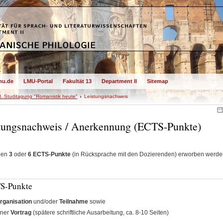
mu.de
LMU-Portal
Fakultät 13
Department II
Sitemap
II. Studitagung "Romanistik heute"
Leistungsnachweis
tungsnachweis / Anerkennung (ECTS-Punkte)
nen
3
oder
6 ECTS-Punkte
(in Rücksprache mit den Dozierenden) erworben werde
S-Punkte
rganisation
und/oder
Teilnahme
sowie
ener
Vortrag
(spätere schriftliche Ausarbeitung, ca. 8-10 Seiten)