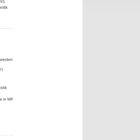
ARS
istik
 werden:
r)
stik
se in WP