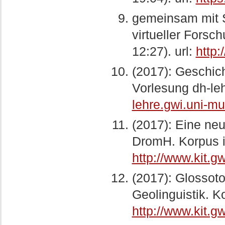
gemeinsam mit S
virtueller Fors
12:27). url:
http
(2017): Geschic
Vorlesung dh-leh
lehre.gwi.uni-
(2017): Eine neue
DromH. Korpus im
http://www.kit.
(2017): Glossot
Geolinguistik. K
http://www.kit.