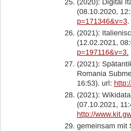
(2020): Digital 
(08.10.2020, 12:
p=171346&v=3
.
(2021): Italieni
(12.02.2021, 08:
p=197116&v=3.
(2021): Spätanti
Romania Submers
16:53). url:
http
(2021): Wikidata
(07.10.2021, 11:4
http://www.kit.
gemeinsam mit St