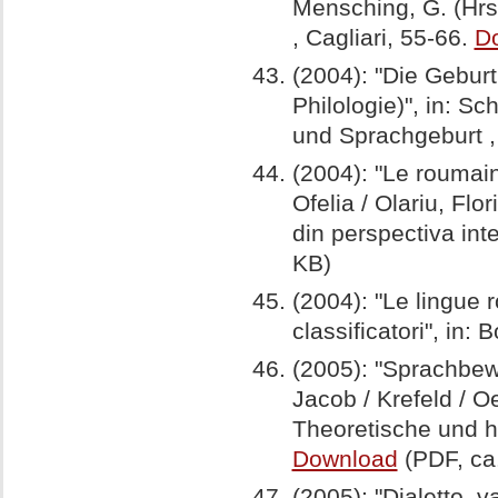
Mensching, G. (Hrs
, Cagliari, 55-66.
D
(2004): "Die Gebur
Philologie)", in: S
und Sprachgeburt 
(2004): "Le roumain
Ofelia / Olariu, Flo
din perspectiva inte
KB)
(2004): "Le lingue 
classificatori", in:
(2005): "Sprachbewu
Jacob / Krefeld / O
Theoretische und h
Download
(PDF, ca
(2005): "Dialetto, v