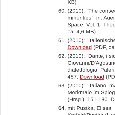
KB)
(2010): "The conse
minorities", in: Au
Space, Vol. 1: The
ca. 4,6 MB)
(2010): "Italienische
Download
(PDF, ca
(2010): "Dante, i sic
Giovanni/D'Agostino,
dialettologia, Palerm
487.
Download
(PDF
(2010): "Italiano, 
Merkmale im Spiege
(Hrsg.), 151-180.
D
mit Pustka, Elissa (
Krefeld/Pustka (Hrs