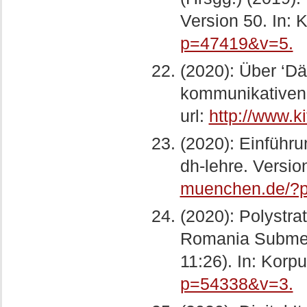
Version 50. In: K
p=47419&v=5.
(2020): Über ‘Dä
kommunikativen 
url:
http://www.
(2020): Einführ
dh-lehre. Versio
muenchen.de/?
(2020): Polystra
Romania Submers
11:26). In: Korpu
p=54338&v=3.