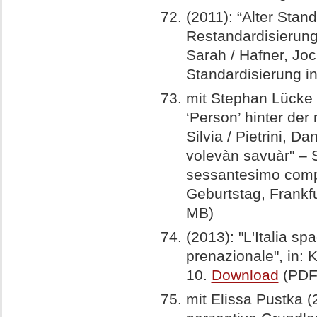
(2011): “Alter Sta
Restandardisierung
Sarah / Hafner, Jo
Standardisierung i
mit Stephan Lücke (
‘Person’ hinter der
Silvia / Pietrini, Da
volevàn savuàr" – S
sessantesimo compl
Geburtstag, Frankf
MB)
(2013): "L'Italia s
prenazionale", in: 
10.
Download
(PDF,
mit Elissa Pustka 