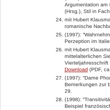
Argumentation am B
(Hrsg.), Stil in Fa
mit Hubert Klausma
romanische Nachbar
(1997): "Wahrnehmun
Perzeption im Italie
mit Hubert Klausman
mittelalterlichen Si
Vierteljahresschrif
Download
(PDF, ca
(1997): "Dame Phon
Bemerkungen zur bü
29.
(1998): "Transitivi
Beispiel französis