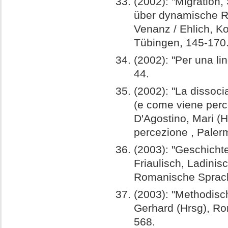
(2002): "Migration
über dynamische Rä
Venanz / Ehlich, Ko
Tübingen, 145-170
(2002): "Per una lin
44.
(2002): "La dissoci
(e come viene percep
D'Agostino, Mari (H
percezione , Paler
(2003): "Geschicht
Friaulisch, Ladinis
Romanische Sprachg
(2003): "Methodisch
Gerhard (Hrsg), Ro
568.