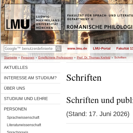
www.lmu.de
LMU-Portal
Fakultät 1
Startseite
Personen
Entpflichtete Professoren
Prof. Dr. Thomas Krefeld
Schriften
AKTUELLES
Schriften
INTERESSE AM STUDIUM?
ÜBER UNS
Schriften und publi
STUDIUM UND LEHRE
PERSONEN
(Stand: 17. Juni 2026)
Sprachwissenschaft
Literaturwissenschaft
Sprachpraxis