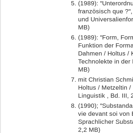
(1989): "Unterordn
französisch que ?",
und Universalienfo
MB)
(1989): "Form, For
Funktion der Formal
Dahmen / Holtus / 
Technolekte in der
MB)
mit Christian Schmi
Holtus / Metzeltin 
Linguistik , Bd. III,
(1990); "Substandar
vie devant soi von É
Sprachlicher Subst
2,2 MB)