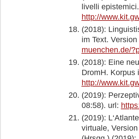
livelli epistemic
http://www.kit.
(2018): Linguis
im Text. Version
muenchen.de/?
(2018): Eine neue
DromH. Korpus im
http://www.kit.
(2019): Perzepti
08:58). url:
http
(2019): L‘Atlante
virtuale, Versio
(Hrsgg.) (2019): 