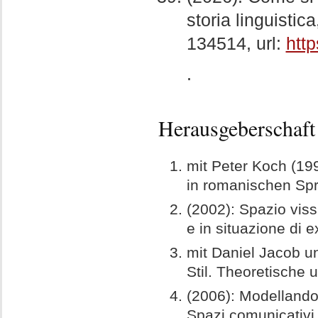
storia linguistic
134514, url:
htt
.
Herausgeberschaf
mit Peter Koch (1
in romanischen Sp
(2002): Spazio vissu
e in situazione di ex
mit Daniel Jacob u
Stil. Theoretische 
(2006): Modellando l
Spazi comunicativ