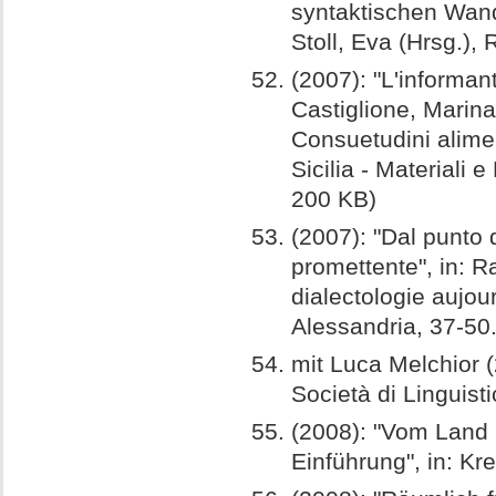
syntaktischen Wande
Stoll, Eva (Hrsg.)
(2007): "L'informant
Castiglione, Marina
Consuetudini aliment
Sicilia - Materiali
200 KB)
(2007): "Dal punto 
promettente", in: R
dialectologie aujour
Alessandria, 37-50
mit Luca Melchior (2
Società di Linguisti
(2008): "Vom Land u
Einführung", in: Kre