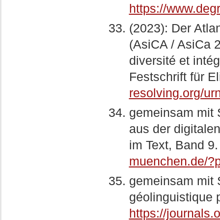
https://www.deg
(2023): Der Atlan
(AsiCA / AsiCa 2.
diversité et int
Festschrift für E
resolving.org/u
gemeinsam mit S
aus der digitale
im Text, Band 9.
muenchen.de/?
gemeinsam mit S
géolinguistique p
https://journals