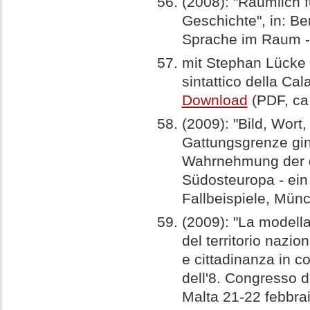
(2008): "Räumlich f
Geschichte", in: Ber
Sprache im Raum - 
mit Stephan Lücke (
sintattico della Cala
Download
(PDF, ca
(2009): "Bild, Wort
Gattungsgrenze ging
Wahrnehmung der de
Südosteuropa - ei
Fallbeispiele, Mün
(2009): "La modella
del territorio nazio
e cittadinanza in c
dell'8. Congresso de
Malta 21-22 febbra