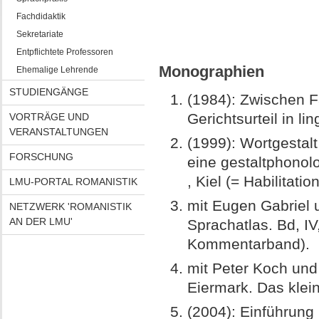
Fachdidaktik
Sekretariate
Entpflichtete Professoren
Monographien
Ehemalige Lehrende
STUDIENGÄNGE
(1984): Zwischen F
Gerichtsurteil in li
VORTRÄGE UND
VERANSTALTUNGEN
(1999): Wortgestalt
FORSCHUNG
eine gestaltphonol
, Kiel (= Habilitation
LMU-PORTAL ROMANISTIK
mit Eugen Gabriel 
NETZWERK 'ROMANISTIK
AN DER LMU'
Sprachatlas. Bd, I
Kommentarband).
mit Peter Koch und
Eiermark. Das klei
(2004): Einführung 