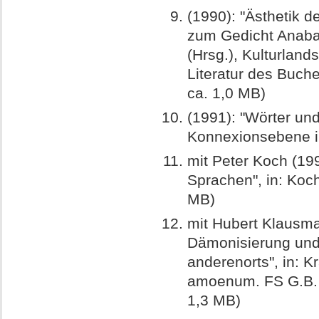
(1990): "Ästhetik d
zum Gedicht Anabasi
(Hrsg.), Kulturlan
Literatur des Buch
ca. 1,0 MB)
(1991): "Wörter un
Konnexionsebene im
mit Peter Koch (19
Sprachen", in: Koch
MB)
mit Hubert Klausma
Dämonisierung und 
anderenorts", in: K
amoenum. FS G.B. 
1,3 MB)