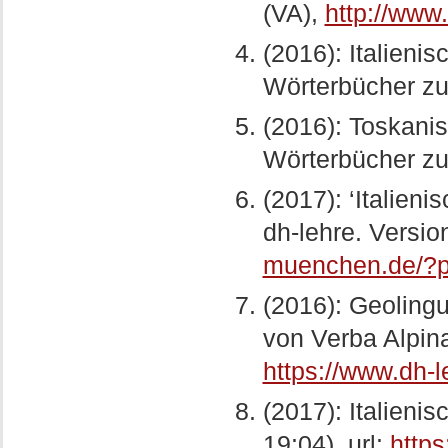
(VA),
http://www
(2016): Italienis
Wörterbücher zu
(2016): Toskanisc
Wörterbücher zu
(2017): ‘Italien
dh-lehre. Version
muenchen.de/?
(2016): Geolingui
von Verba Alpina
https://www.dh-
(2017): Italieni
19:04). url:
http