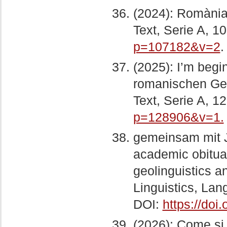
(2024): Romània 
Text, Serie A, 1
p=107182&v=2
.
(2025): I’m begin
romanischen Geol
Text, Serie A, 1
p=128906&v=1.
gemeinsam mit J
academic obituar
geolinguistics an
Linguistics, Lan
DOI:
https://doi
(2026): Come si 