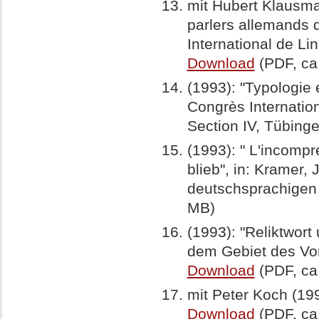
mit Hubert Klausm
parlers allemands d
International de Li
Download
(PDF, ca
(1993): "Typologie 
Congrès Internation
Section IV, Tübing
(1993): " L'incomp
blieb", in: Kramer, 
deutschsprachigen
MB)
(1993): "Reliktwort
dem Gebiet des Vora
Download
(PDF, ca
mit Peter Koch (199
Download
(PDF, ca