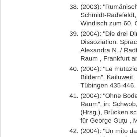
(2003): "Rumänisch 
Schmidt-Radefeldt,
Windisch zum 60. G
(2004): "Die drei 
Dissoziation: Sprach
Alexandra N. / Radt
Raum , Frankfurt a
(2004): "Le mutazion
Bildern", Kailuweit
Tübingen 435-446.
(2004): "Ohne Bode
Raum", in: Schwob, 
(Hrsg.), Brücken sc
für George Guţu , 
(2004): "Un mito da